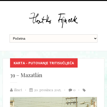
KARTA - PUTOVANJE TRITISUĆLJEĆA
39 – Mazatlán
ilinet
20. prosinca 2015.
0